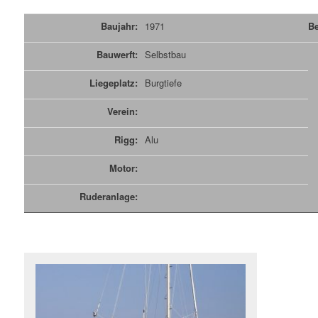
Baujahr:
1971
Be
Bauwerft:
Selbstbau
Liegeplatz:
Burgtiefe
Verein:
Rigg:
Alu
Motor:
Ruderanlage: