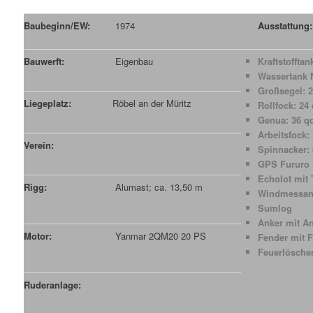
Baubeginn/EW:
1974
Ausstattung:
Bauwerft:
Eigenbau
Kraftstofftan
Wassertank N
Großsegel: 
Liegeplatz:
Röbel an der Müritz
Rollfock: 24
Genua: 36 
Arbeitsfock:
Verein:
Spinnacker:
GPS Fururo
Echolot mit 
Rigg:
Alumast; ca. 13,50 m
Windmessan
Sumlog
Anker mit An
Motor:
Yanmar 2QM20 20 PS
Fender mit 
Feuerlösche
Ruderanlage: