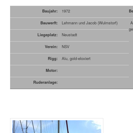
Baujahr:
1972
Be
Bauwerft:
Lehmann und Jacob (Wulmstorf)
An
ge
Liegeplatz:
Neustadt
Verein:
NSV
Rigg:
Alu, gold-eloxiert
Motor:
Ruderanlage: