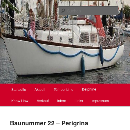
Webseite für den Delphin 66
Suche
Delphin 66
Hauptmenü
Delphine
Startseite
Aktuell
Törnberichte
Zum
Know How
Verkauf
Intern
Links
Impressum
primären
Inhalt
Baunummer 22 – Perigrina
springen