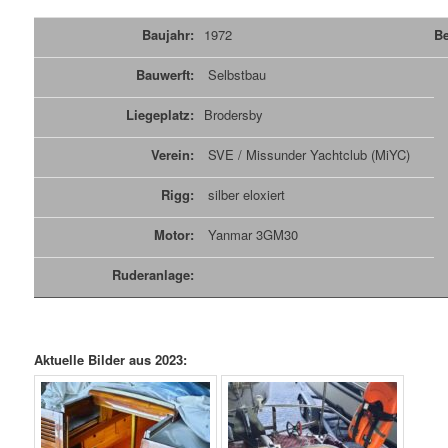
Baujahr:
1972
Be
Bauwerft:
Selbstbau
Liegeplatz:
Brodersby
Verein:
SVE / Missunder Yachtclub (MiYC)
Rigg:
silber eloxiert
Motor:
Yanmar 3GM30
Ruderanlage:
Aktuelle Bilder aus 2023: