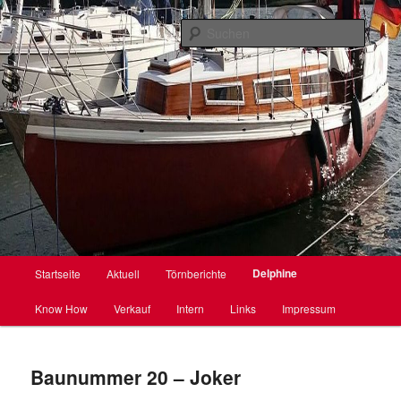
Webseite für den Delphin 66
Suche
Delphin 66
Hauptmenü
Delphine
Startseite
Aktuell
Törnberichte
Zum
Know How
Verkauf
Intern
Links
Impressum
primären
Inhalt
Baunummer 20 – Joker
springen