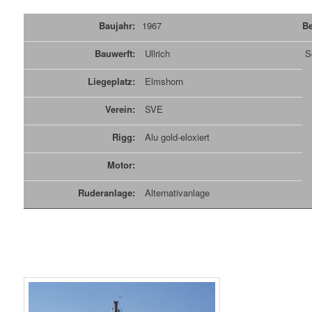
Baujahr:
1967
Be
Bauwerft:
Ullrich
Sc
Liegeplatz:
Elmshorn
Verein:
SVE
Rigg:
Alu gold-eloxiert
Motor:
Ruderanlage:
Alternativanlage