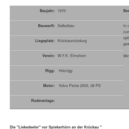
Baujahr:
1970
Be
Bauwerft:
Selbstbau
In 
zum
opt
Liegeplatz:
Krückaumündung
gea
Verein:
W.Y.K. Elmshorn
Win
Rigg:
Holzrigg
Motor:
Volvo Penta 2003, 28 PS
Ruderanlage:
Die "Liekedeeler" vor Spiekerhörn an der Krückau "